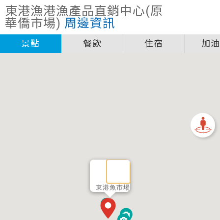
關閉
東港漁港漁產品直銷中心(原
圖例說明
華僑市場)
周邊資訊
景點
景點
餐飲
住宿
加
自行車補給站服務設施圖例說明
一般廁所
飲水
餐飲
無障礙廁所
簡易維修工具
導覽牌
急救箱
自行租賃
資訊服務站
上下月台
東港魚市場