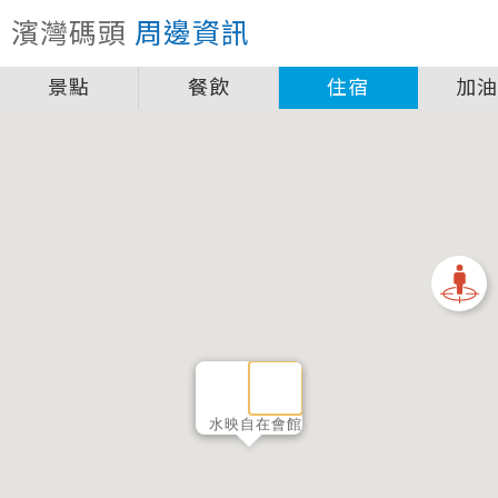
關閉
濱灣碼頭
周邊資訊
圖例說明
景點
餐飲
住宿
加
景點
自行車補給站服務設施圖例說明
一般廁所
飲水
餐飲
無障礙廁所
簡易維修工具
導覽牌
急救箱
自行租賃
資訊服務站
上下月台
水映自在會館