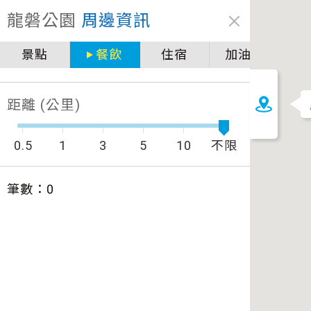
關閉
龍磐公園
周邊資訊
圖例說明
景點
餐飲
住宿
加油站
景點
自行車補給站服務設施圖例說明
一般廁所
距離 (公里)
飲水
餐飲
無障礙廁所
0.5
1
3
5
10
不限
簡易維修工具
導覽牌
筆數：
0
急救箱
自行租賃
資訊服務站
上下月台