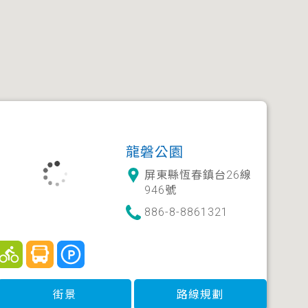
龍磐公園
屏東縣恆春鎮台26線
946號
886-8-8861321
街景
路線規劃