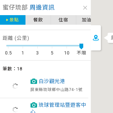
關閉
蜜仔琉部
周邊資訊
圖例說明
景點
餐飲
住宿
加油站
景點
自行車補給站服務設施圖例說明
一般廁所
距離 (公里)
飲水
餐飲
無障礙廁所
0.5
1
3
5
10
不限
簡易維修工具
導覽牌
筆數：
18
急救箱
自行租賃
白沙觀光港
資訊服務站
上下月台
屏東縣琉球鄉中山路74-1號
琉球管理站暨遊客中
心