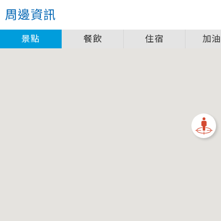
關閉
周邊資訊
圖例說明
景點
餐飲
住宿
加
景點
自行車補給站服務設施圖例說明
一般廁所
飲水
餐飲
無障礙廁所
簡易維修工具
導覽牌
急救箱
自行租賃
資訊服務站
上下月台