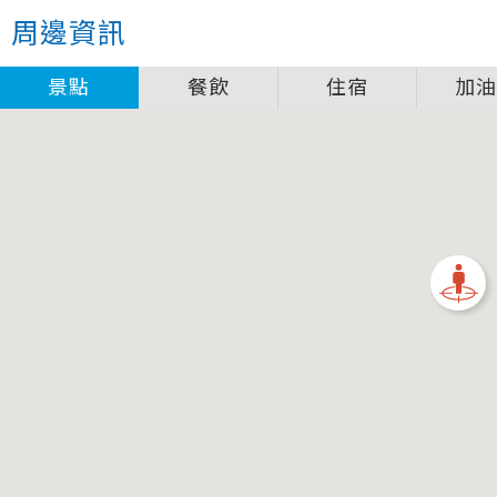
關閉
周邊資訊
圖例說明
景點
餐飲
住宿
加
景點
自行車補給站服務設施圖例說明
一般廁所
飲水
餐飲
無障礙廁所
簡易維修工具
導覽牌
急救箱
自行租賃
資訊服務站
上下月台