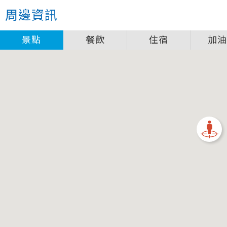
關閉
周邊資訊
圖例說明
景點
餐飲
住宿
加
景點
自行車補給站服務設施圖例說明
一般廁所
飲水
餐飲
無障礙廁所
簡易維修工具
導覽牌
急救箱
自行租賃
資訊服務站
上下月台