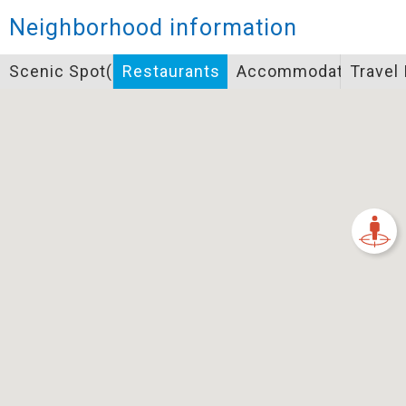
Closed
Neighborhood information
Icon specifications
Scenic Spot(s)
Restaurants
Accommodation
Travel
景點
Bicycle supply service icon specifications
一般廁所
飲水
餐飲
無障礙廁所
簡易維修工具
導覽牌
急救箱
自行租賃
資訊服務站
上下月台