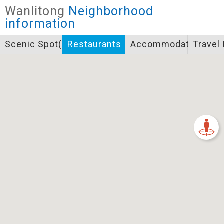
Closed
Wanlitong
Neighborhood
Icon specifications
information
景點
Scenic Spot(s)
Restaurants
Accommodation
Travel
Bicycle supply service icon specifications
一般廁所
飲水
餐飲
無障礙廁所
簡易維修工具
導覽牌
急救箱
自行租賃
資訊服務站
上下月台