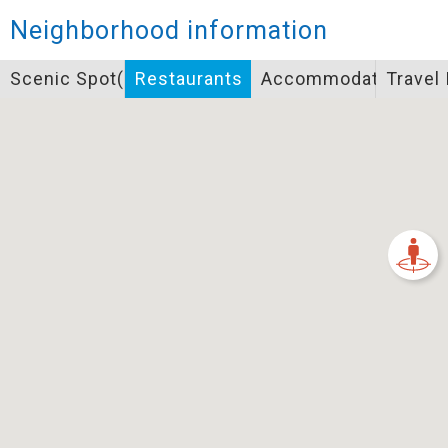
Closed
Neighborhood information
Icon specifications
Scenic Spot(s)
Restaurants
Accommodation
Travel
景點
Bicycle supply service icon specifications
一般廁所
飲水
餐飲
無障礙廁所
簡易維修工具
導覽牌
急救箱
自行租賃
資訊服務站
上下月台