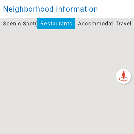
Closed
Neighborhood information
Icon specifications
Scenic Spot(s)
Restaurants
Accommodation
Travel
景點
Bicycle supply service icon specifications
一般廁所
飲水
餐飲
無障礙廁所
簡易維修工具
導覽牌
急救箱
自行租賃
資訊服務站
上下月台