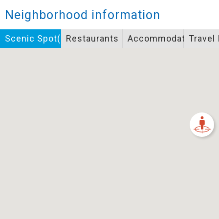
Closed
Neighborhood information
Icon specifications
Scenic Spot(s)
Restaurants
Accommodation
Travel
景點
Bicycle supply service icon specifications
一般廁所
飲水
餐飲
無障礙廁所
簡易維修工具
導覽牌
急救箱
自行租賃
資訊服務站
上下月台