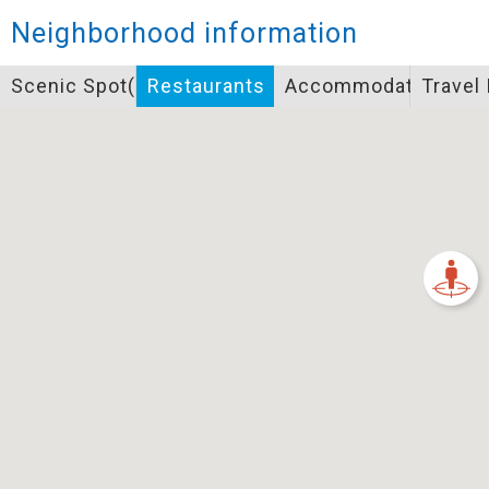
Closed
Neighborhood information
Icon specifications
Scenic Spot(s)
Restaurants
Accommodation
Travel
景點
Bicycle supply service icon specifications
一般廁所
飲水
餐飲
無障礙廁所
簡易維修工具
導覽牌
急救箱
自行租賃
資訊服務站
上下月台