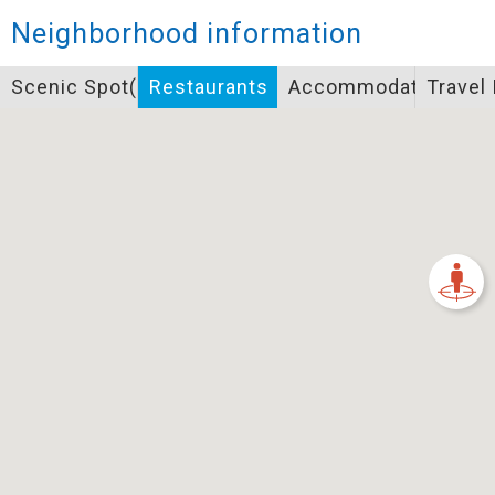
Closed
Neighborhood information
Icon specifications
Scenic Spot(s)
Restaurants
Accommodation
Travel
景點
Bicycle supply service icon specifications
一般廁所
飲水
餐飲
無障礙廁所
簡易維修工具
導覽牌
急救箱
自行租賃
資訊服務站
上下月台