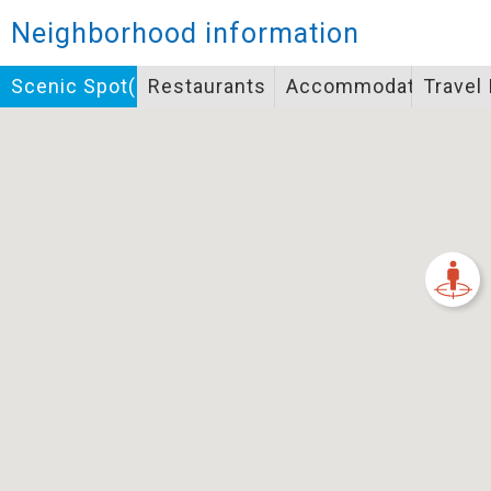
Closed
Neighborhood information
Icon specifications
Scenic Spot(s)
Restaurants
Accommodation
Travel
景點
Bicycle supply service icon specifications
一般廁所
飲水
餐飲
無障礙廁所
簡易維修工具
導覽牌
急救箱
自行租賃
資訊服務站
上下月台