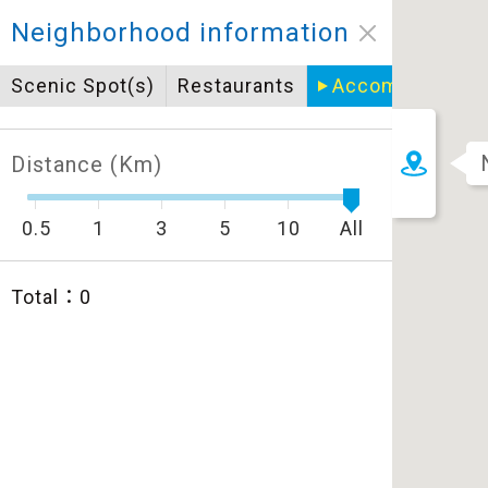
Closed
Neighborhood information
Icon specifications
Scenic Spot(s)
Restaurants
Accommodatio
景點
Bicycle supply service icon specifications
一般廁所
Distance (Km)
飲水
餐飲
無障礙廁所
0.5
1
3
5
10
All
簡易維修工具
導覽牌
Total：
0
急救箱
自行租賃
資訊服務站
上下月台