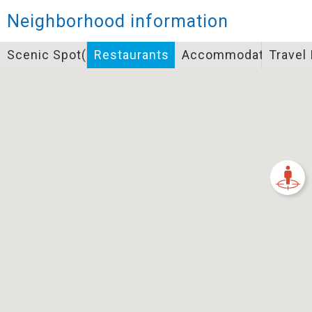
Closed
Neighborhood information
Icon specifications
Scenic Spot(s)
Restaurants
Accommodation
Travel
景點
Bicycle supply service icon specifications
一般廁所
飲水
餐飲
無障礙廁所
簡易維修工具
導覽牌
急救箱
自行租賃
資訊服務站
上下月台