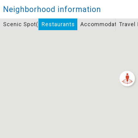
Closed
Neighborhood information
Icon specifications
Scenic Spot(s)
Restaurants
Accommodation
Travel
景點
Bicycle supply service icon specifications
一般廁所
飲水
餐飲
無障礙廁所
簡易維修工具
導覽牌
急救箱
自行租賃
資訊服務站
上下月台