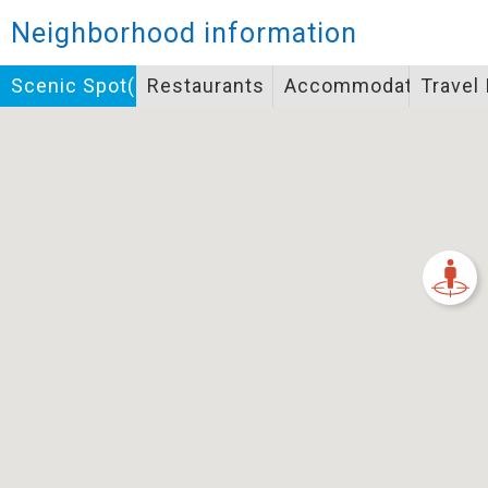
Closed
Neighborhood information
Icon specifications
Scenic Spot(s)
Restaurants
Accommodation
Travel
景點
Bicycle supply service icon specifications
一般廁所
飲水
餐飲
無障礙廁所
簡易維修工具
導覽牌
急救箱
自行租賃
資訊服務站
上下月台