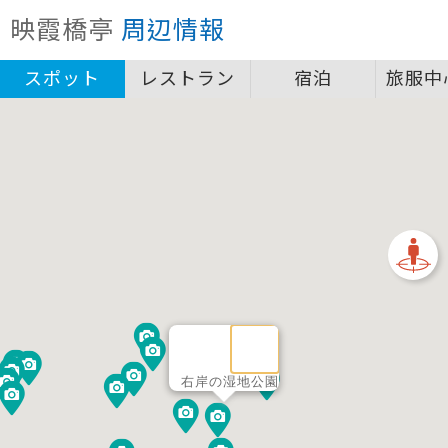
クローズ
映霞橋亭
周辺情報
圖例說明
スポット
レストラン
宿泊
旅服中
景點
自行車補給站服務設施圖例說明
一般廁所
飲水
餐飲
無障礙廁所
簡易維修工具
導覽牌
急救箱
自行租賃
資訊服務站
上下月台
右岸の湿地公園