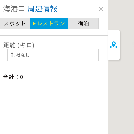
クローズ
海港口
周辺情報
圖例說明
スポット
レストラン
宿泊
景點
自行車補給站服務設施圖例說明
一般廁所
距離 (キロ)
飲水
餐飲
無障礙廁所
簡易維修工具
導覽牌
合計：
0
急救箱
自行租賃
資訊服務站
上下月台