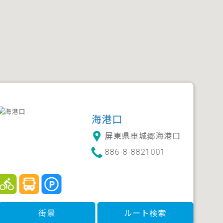
海港口
屏東県車城郷海港口
886-8-8821001
街景
ルート検索