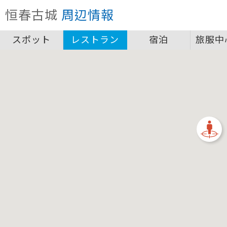
クローズ
恒春古城
周辺情報
圖例說明
スポット
レストラン
宿泊
旅服中
景點
自行車補給站服務設施圖例說明
一般廁所
飲水
餐飲
無障礙廁所
簡易維修工具
導覽牌
急救箱
自行租賃
資訊服務站
上下月台