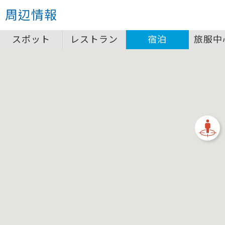
クローズ
周辺情報
圖例說明
スポット
レストラン
宿泊
旅服中
景點
自行車補給站服務設施圖例說明
一般廁所
飲水
餐飲
無障礙廁所
簡易維修工具
導覽牌
急救箱
自行租賃
資訊服務站
上下月台