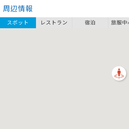
クローズ
周辺情報
圖例說明
スポット
レストラン
宿泊
旅服中
景點
自行車補給站服務設施圖例說明
一般廁所
飲水
餐飲
無障礙廁所
簡易維修工具
導覽牌
急救箱
自行租賃
資訊服務站
上下月台