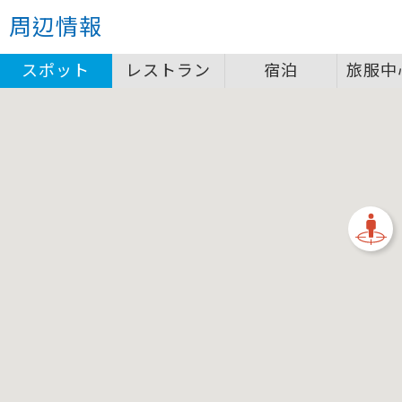
クローズ
周辺情報
圖例說明
スポット
レストラン
宿泊
旅服中
景點
自行車補給站服務設施圖例說明
一般廁所
飲水
餐飲
無障礙廁所
簡易維修工具
導覽牌
急救箱
自行租賃
資訊服務站
上下月台