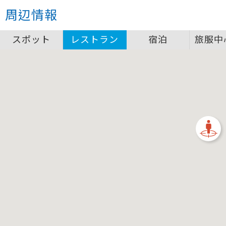
クローズ
周辺情報
圖例說明
スポット
レストラン
宿泊
旅服中
景點
自行車補給站服務設施圖例說明
一般廁所
飲水
餐飲
無障礙廁所
簡易維修工具
導覽牌
急救箱
自行租賃
資訊服務站
上下月台