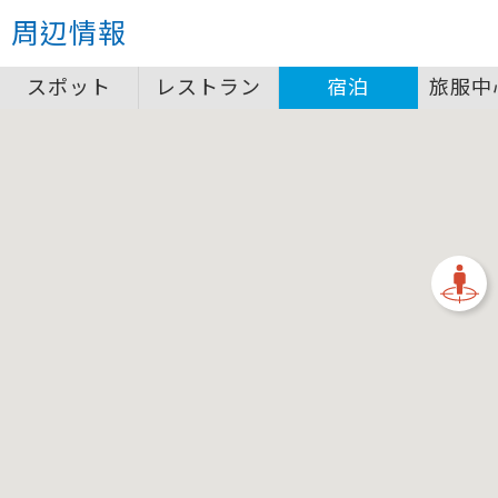
クローズ
周辺情報
圖例說明
スポット
レストラン
宿泊
旅服中
景點
自行車補給站服務設施圖例說明
一般廁所
飲水
餐飲
無障礙廁所
簡易維修工具
導覽牌
急救箱
自行租賃
資訊服務站
上下月台