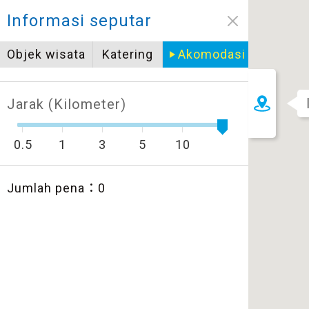
Tutup
Informasi seputar
圖例說明
Objek wisata
Katering
Akomodasi
景點
自行車補給站服務設施圖例說明
一般廁所
Jarak (Kilometer)
飲水
餐飲
無障礙廁所
0.5
1
3
5
10
簡易維修工具
導覽牌
Jumlah pena：
0
急救箱
自行租賃
資訊服務站
上下月台