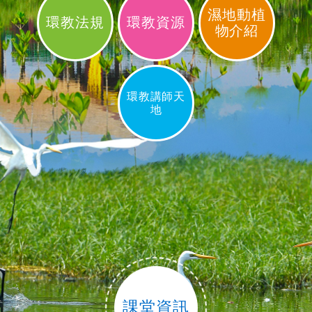
濕地動植
環教法規
環教資源
物介紹
環教講師天
地
課堂資訊